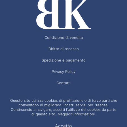
Condizione di vendita
Diritto di recesso
Spedizione e pagamento
Privacy Policy
Contatti
Questo sito utilizza cookies di profilazione e di terze parti che
consentono di migliorare i nostri servizi per l'utenza.
B.K. Srl - Via S. Cannizzaro 18, 20090, Buccinasco (MI) Italia - P.IVA
Continuando a navigare, accetti l'utilizzo dei cookies da parte
di questo sito.
Maggiori informazioni.
00921720157
© Copyright 2026. Tutti i diritti riservati.
Informativa sulla privacy
Accetto