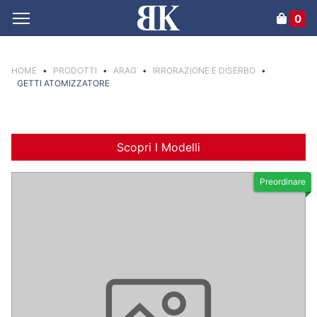
0
HOME
•
PRODOTTI
•
ARAG
•
IRRORAZIONE E DISERBO
•
GETTI ATOMIZZATORE
Scopri I Modelli
Preordinare