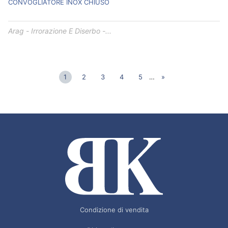
CONVOGLIATORE INOX CHIUSO
Arag - Irrorazione E Diserbo -...
1
2
3
4
5
…
»
Condizione di vendita