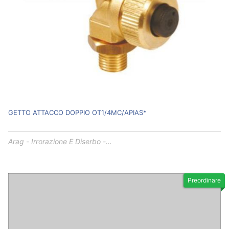
GETTO ATTACCO DOPPIO OT1/4MC/APIAS*
Arag - Irrorazione E Diserbo -...
Preordinare