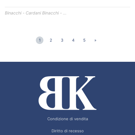
Binacchi - Cardani Binacchi - ...
1
2
3
4
5
»
Condizione di vendita
Diritto di recesso