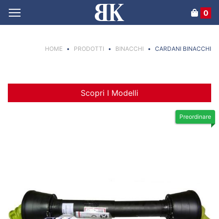
0
HOME
•
PRODOTTI
•
BINACCHI
•
CARDANI BINACCHI
Scopri I Modelli
Preordinare